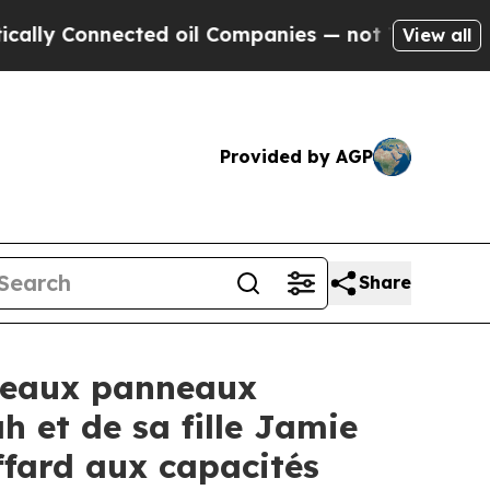
y Connected oil Companies — not Taxpayers — the
View all
Provided by AGP
Share
veaux panneaux
 et de sa fille Jamie
ffard aux capacités