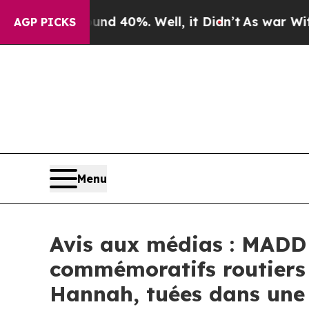
or Around 40%. Well, it Didn’t
As war With Iran
AGP PICKS
Menu
Avis aux médias : MADD
commémoratifs routiers 
Hannah, tuées dans une 