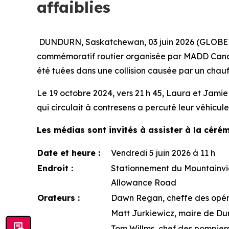
affaiblies
DUNDURN, Saskatchewan, 03 juin 2026 (GLOBE N
commémoratif routier organisée par MADD Cana
été tuées dans une collision causée par un chau
Le 19 octobre 2024, vers 21 h 45, Laura et Jamie
qui circulait à contresens a percuté leur véhicul
Les médias sont invités à assister à la céré
Date et heure :
Vendredi 5 juin 2026 à 11 h
Endroit :
Stationnement du Mountainvie
Allowance Road
Orateurs :
Dawn Regan, cheffe des opé
Matt Jurkiewicz, maire de D
Tom Willms, chef des pompier