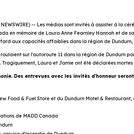
EWSWIRE) -- Les médias sont invités à assister à la cé
da en mémoire de Laura Anne Fearnley Hannah et de sa f
ffard aux capacités affaiblies dans la région de Dundurn
 roulaient sur l'autoroute 11 dans la région de Dundurn po
e. Tragiquement, Laura et Jamie ont été déclarées mortes s
monie. Des entrevues avec les invités d'honneur seron
w Food & Fuel Store et du Dundurn Motel & Restaurant, à 
rations de MADD Canada
undurn
s, service d'incendie de Dundurn